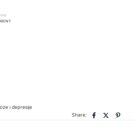
nts
MMENT
ze i depresije
Share: