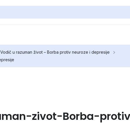
 Vodič u razuman život – Borba protiv neuroze i depresije
epresije
uman-zivot-Borba-protiv