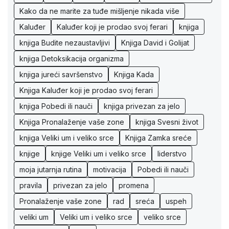
Kako da ne marite za tuđe mišljenje nikada više
Kaluđer
Kaluđer koji je prodao svoj ferari
knjiga
knjiga Budite nezaustavljivi
Knjiga David i Golijat
knjiga Detoksikacija organizma
knjiga jureći savršenstvo
Knjiga Kada
Knjiga Kaluđer koji je prodao svoj ferari
knjiga Pobedi ili nauči
knjiga privezan za jelo
Knjiga Pronalaženje vaše zone
knjiga Svesni život
knjiga Veliki um i veliko srce
Knjiga Zamka sreće
knjige
knjige Veliki um i veliko srce
liderstvo
moja jutarnja rutina
motivacija
Pobedi ili nauči
pravila
privezan za jelo
promena
Pronalaženje vaše zone
rad
sreća
uspeh
veliki um
Veliki um i veliko srce
veliko srce