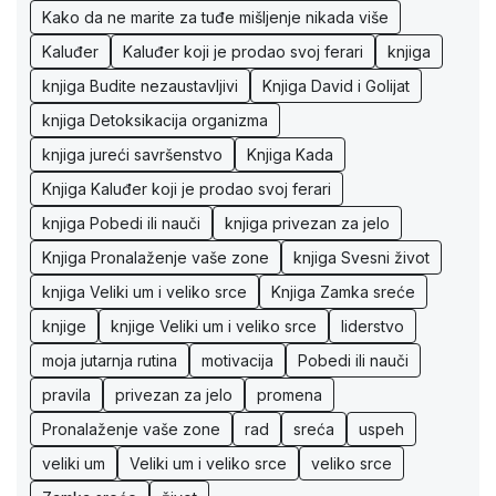
Kako da ne marite za tuđe mišljenje nikada više
Kaluđer
Kaluđer koji je prodao svoj ferari
knjiga
knjiga Budite nezaustavljivi
Knjiga David i Golijat
knjiga Detoksikacija organizma
knjiga jureći savršenstvo
Knjiga Kada
Knjiga Kaluđer koji je prodao svoj ferari
knjiga Pobedi ili nauči
knjiga privezan za jelo
Knjiga Pronalaženje vaše zone
knjiga Svesni život
knjiga Veliki um i veliko srce
Knjiga Zamka sreće
knjige
knjige Veliki um i veliko srce
liderstvo
moja jutarnja rutina
motivacija
Pobedi ili nauči
pravila
privezan za jelo
promena
Pronalaženje vaše zone
rad
sreća
uspeh
veliki um
Veliki um i veliko srce
veliko srce