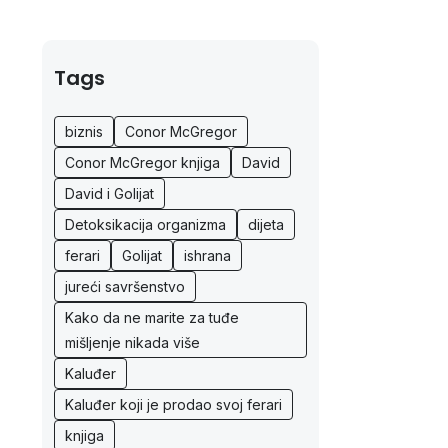
Tags
biznis
Conor McGregor
Conor McGregor knjiga
David
David i Golijat
Detoksikacija organizma
dijeta
ferari
Golijat
ishrana
jureći savršenstvo
Kako da ne marite za tuđe
mišljenje nikada više
Kaluđer
Kaluđer koji je prodao svoj ferari
knjiga