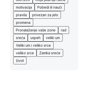
motivacija
Pobedi ili nauči
pravila
privezan za jelo
promena
Pronalaženje vaše zone
rad
sreća
uspeh
veliki um
Veliki um i veliko srce
veliko srce
Zamka sreće
život