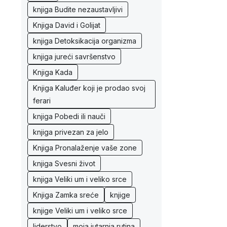
knjiga Budite nezaustavljivi
Knjiga David i Golijat
knjiga Detoksikacija organizma
knjiga jureći savršenstvo
Knjiga Kada
Knjiga Kaluđer koji je prodao svoj
ferari
knjiga Pobedi ili nauči
knjiga privezan za jelo
Knjiga Pronalaženje vaše zone
knjiga Svesni život
knjiga Veliki um i veliko srce
Knjiga Zamka sreće
knjige
knjige Veliki um i veliko srce
liderstvo
moja jutarnja rutina