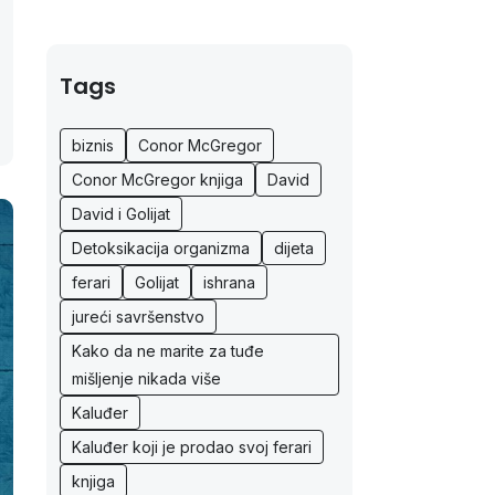
Tags
biznis
Conor McGregor
Conor McGregor knjiga
David
David i Golijat
Detoksikacija organizma
dijeta
ferari
Golijat
ishrana
jureći savršenstvo
Kako da ne marite za tuđe
mišljenje nikada više
Kaluđer
Kaluđer koji je prodao svoj ferari
knjiga