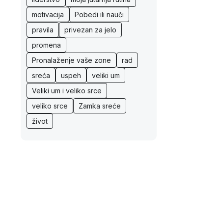
motivacija
Pobedi ili nauči
pravila
privezan za jelo
promena
Pronalaženje vaše zone
rad
sreća
uspeh
veliki um
Veliki um i veliko srce
veliko srce
Zamka sreće
život