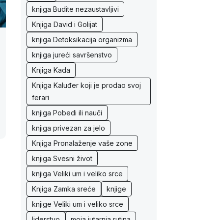
knjiga Budite nezaustavljivi
Knjiga David i Golijat
knjiga Detoksikacija organizma
knjiga jureći savršenstvo
Knjiga Kada
Knjiga Kaluđer koji je prodao svoj
ferari
knjiga Pobedi ili nauči
knjiga privezan za jelo
Knjiga Pronalaženje vaše zone
knjiga Svesni život
knjiga Veliki um i veliko srce
Knjiga Zamka sreće
knjige
knjige Veliki um i veliko srce
liderstvo
moja jutarnja rutina