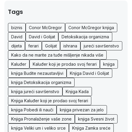
Tags
biznis
Conor McGregor
Conor McGregor knjiga
David
David i Golijat
Detoksikacija organizma
dijeta
ferari
Golijat
ishrana
jureći savršenstvo
Kako da ne marite za tuđe mišljenje nikada više
Kaluđer
Kaluđer koji je prodao svoj ferari
knjiga
knjiga Budite nezaustavljivi
Knjiga David i Golijat
knjiga Detoksikacija organizma
knjiga jureći savršenstvo
Knjiga Kada
Knjiga Kaluđer koji je prodao svoj ferari
knjiga Pobedi ili nauči
knjiga privezan za jelo
Knjiga Pronalaženje vaše zone
knjiga Svesni život
knjiga Veliki um i veliko srce
Knjiga Zamka sreće