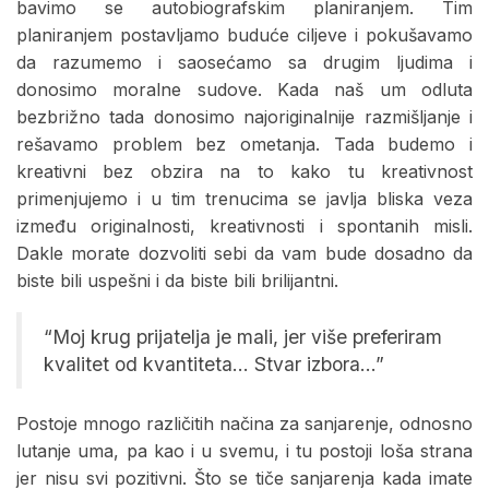
bavimo se autobiografskim planiranjem. Tim
planiranjem postavljamo buduće ciljeve i pokušavamo
da razumemo i saosećamo sa drugim ljudima i
donosimo moralne sudove. Kada naš um odluta
bezbrižno tada donosimo najoriginalnije razmišljanje i
rešavamo problem bez ometanja. Tada budemo i
kreativni bez obzira na to kako tu kreativnost
primenjujemo i u tim trenucima se javlja bliska veza
između originalnosti, kreativnosti i spontanih misli.
Dakle morate dozvoliti sebi da vam bude dosadno da
biste bili uspešni i da biste bili brilijantni.
“Moj krug prijatelja je mali, jer više preferiram
kvalitet od kvantiteta… Stvar izbora…”
Postoje mnogo različitih načina za sanjarenje, odnosno
lutanje uma, pa kao i u svemu, i tu postoji loša strana
jer nisu svi pozitivni. Što se tiče sanjarenja kada imate