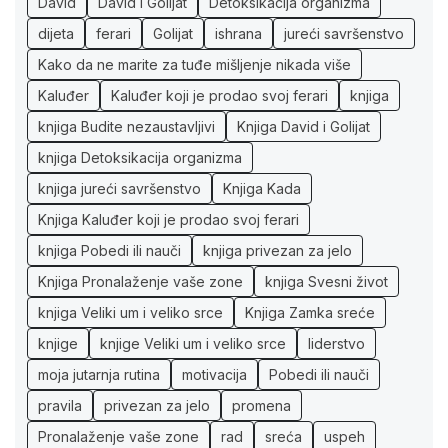
David
David i Golijat
Detoksikacija organizma
dijeta
ferari
Golijat
ishrana
jureći savršenstvo
Kako da ne marite za tuđe mišljenje nikada više
Kaluđer
Kaluđer koji je prodao svoj ferari
knjiga
knjiga Budite nezaustavljivi
Knjiga David i Golijat
knjiga Detoksikacija organizma
knjiga jureći savršenstvo
Knjiga Kada
Knjiga Kaluđer koji je prodao svoj ferari
knjiga Pobedi ili nauči
knjiga privezan za jelo
Knjiga Pronalaženje vaše zone
knjiga Svesni život
knjiga Veliki um i veliko srce
Knjiga Zamka sreće
knjige
knjige Veliki um i veliko srce
liderstvo
moja jutarnja rutina
motivacija
Pobedi ili nauči
pravila
privezan za jelo
promena
Pronalaženje vaše zone
rad
sreća
uspeh