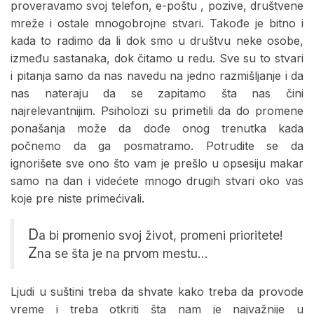
proveravamo svoj telefon, e-poštu , pozive, društvene
mreže i ostale mnogobrojne stvari. Takođe je bitno i
kada to radimo da li dok smo u društvu neke osobe,
između sastanaka, dok čitamo u redu. Sve su to stvari
i pitanja samo da nas navedu na jedno razmišljanje i da
nas nateraju da se zapitamo šta nas čini
najrelevantnijim. Psiholozi su primetili da do promene
ponašanja može da dođe onog trenutka kada
počnemo da ga posmatramo. Potrudite se da
ignorišete sve ono što vam je prešlo u opsesiju makar
samo na dan i videćete mnogo drugih stvari oko vas
koje pre niste primećivali.
D
a bi promenio svoj život, promeni prioritete!
Z
na se šta je na prvom mestu…
Ljudi u suštini treba da shvate kako treba da provode
vreme i treba otkriti šta nam je najvažnije u