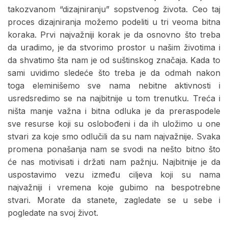
takozvanom “dizajniranju” sopstvenog života. Ceo taj
proces dizajniranja možemo podeliti u tri veoma bitna
koraka. Prvi najvažniji korak je da osnovno što treba
da uradimo, je da stvorimo prostor u našim životima i
da shvatimo šta nam je od suštinskog značaja. Kada to
sami uvidimo sledeće što treba je da odmah nakon
toga eleminišemo sve nama nebitne aktivnosti i
usredsredimo se na najbitnije u tom trenutku. Treća i
ništa manje važna i bitna odluka je da preraspodele
sve resurse koji su oslobođeni i da ih uložimo u one
stvari za koje smo odlučili da su nam najvažnije. Svaka
promena ponašanja nam se svodi na nešto bitno što
će nas motivisati i držati nam pažnju. Najbitnije je da
uspostavimo vezu između ciljeva koji su nama
najvažniji i vremena koje gubimo na bespotrebne
stvari. Morate da stanete, zagledate se u sebe i
pogledate na svoj život.