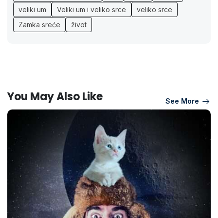
veliki um
Veliki um i veliko srce
veliko srce
Zamka sreće
život
You May Also Like
See More