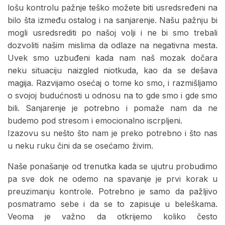
lošu kontrolu pažnje teško možete biti usredsređeni na
bilo šta između ostalog i na sanjarenje. Našu pažnju bi
mogli usredsrediti po našoj volji i ne bi smo trebali
dozvoliti našim mislima da odlaze na negativna mesta.
Uvek smo uzbuđeni kada nam naš mozak dočara
neku situaciju naizgled niotkuda, kao da se dešava
magija. Razvijamo osećaj o tome ko smo, i razmišljamo
o svojoj budućnosti u odnosu na to gde smo i gde smo
bili. Sanjarenje je potrebno i pomaže nam da ne
budemo pod stresom i emocionalno iscrpljeni.
Izazovu su nešto što nam je preko potrebno i što nas
u neku ruku čini da se osećamo živim.
Naše ponašanje od trenutka kada se ujutru probudimo
pa sve dok ne odemo na spavanje je prvi korak u
preuzimanju kontrole. Potrebno je samo da pažljivo
posmatramo sebe i da se to zapisuje u beleškama.
Veoma je važno da otkrijemo koliko često