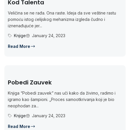
Kod Talenta
Veličina se ne rađa. Ona raste. Ideja da sve veštine rastu
pomoću istog ćelijskog mehanizma izgleda čudno i
iznenađujuće jer...
Knjige
January 24, 2023
Read More
Pobedi Zauvek
Knjiga “Pobedi zauvek” nas uči kako da živimo, radimo i
igramo kao šampioni. „Proces samootkrivanja koji je bio
neophodan za...
Knjige
January 24, 2023
Read More