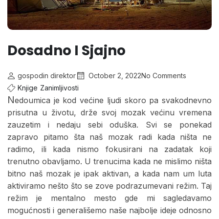
Dosadno I Sjajno
gospodin direktor
October 2, 2022
No Comments
Knjige
Zanimljivosti
N
edoumica je kod većine ljudi skoro pa svakodnevno
prisutna u životu, drže svoj mozak većinu vremena
zauzetim i nedaju sebi oduška. Svi se ponekad
zapravo pitamo šta naš mozak radi kada ništa ne
radimo, ili kada nismo fokusirani na zadatak koji
trenutno obavljamo. U trenucima kada ne mislimo ništa
bitno naš mozak je ipak aktivan, a kada nam um luta
aktiviramo nešto što se zove podrazumevani režim. Taj
režim je mentalno mesto gde mi sagledavamo
mogućnosti i generališemo naše najbolje ideje odnosno