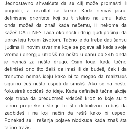
Jednostavno shvatićete da se cilj može promašiti ili
pogoditi, a rezultat se kreira. Kada nemaš jasno
definisane prioritete koji su ti stalno na umu, kako
onda možeš da znaš kada nečemu, ili nekome da
kažeš DA ili NE? Tada okolnosti i drugi ljudi počinju da
upravljaju tvojim životom. Tačno je da treba dati šansu
ljudima ili novim stvarima koje se pojave ali kada svoje
vreme i energiju utrošiš na nešto u danu od 24h onda
je nemaš za nešto drugo. Osim toga, kada tačno
definišeš ono što želiš da imaš ili da budeš, čak i da
trenutno nemaš ideju kako bi to mogao da realizuješ
sigurno ćeš nešto uspeti da smisliš. Ako se na nešto
fokusiraš doćićeš do ideje. Kada definišeš tačne akcije
koje treba da preduzmeš videćeš kroz to koje su ti
tačno prepreke i šta je to što definitivno trebaš da
zaobiđeš i na koji način da rešiš kako bi uspeo.
Ponekad se i rešenja pojave niodkuda kada znaš šta
tačno tražiš.