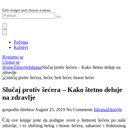
Edit widget and choose a menu
Početna
Kursevi
Registruj se
Uloguj se
Home
Zdravlje
Ishrana
Slučaj protiv šećera – Kako štetno deluje na
zdravlje
Slučaj protiv šećera – Kako štetno deluje
na zdravlje
gospodin direktor
August 25, 2019
No Comments
Ishrana
Zdravlje
C
ilj ove knjige jeste da podigne svest o štetnosti šećera po naše
zdravlje, i to običnog belog i braon šećera, saharoze i fruktoznog