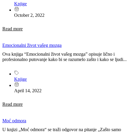
Knjige
October 2, 2022
Read more
Emocionalni život vašeg mozga
Ova knjiga “Emocionalni život vašeg mozga” opisuje lično i
profesionalno putovanje kako bi se razumelo zašto i kako se ljudi...
Knjige
April 14, 2022
Read more
Moć odmora
U knjizi „Moć odmora“ se traži odgovor na pitanje „Zašto samo