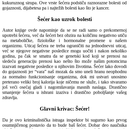
kukuruznog sirupa. Ove vrste šećera podstiču raznorazne bolesti od
gojaznosti, dijabetesa pa i najtežih bolesti kao što je kancer.
Šećer kao uzrok bolesti
Autor knjige ovde napominje da se ne radi samo o prekomernoj
upotrebi šećera, već da šećeri bez obzira na količinu negativno utiču
na metaboličke, fiziološke i hormonalne promene u našem
organizmu. Uticaj šećera ne treba ograničiti na jednodnevni uticaj,
već se njegove negativne posledice mogu uočiti i nakon nekoliko
godina, pa čak se smatra da se genetski kod koji se prenosi na
sledeću generaciju prenosi kao nešto što može našim potomcima
izazvati negativne posledice u njihovim životima. Šećer lako dovodi
do gojaznosti jer “vara” naš mozak da smo uneli hranu neophodnu
za normalno funkcionisanje organizma, dok mi ustvari unosimo
preterano veliki broj kalorija koje ničemu ne služe, i tako stvaramo
još veći osećaj gladi i nagomilavanja masnih naslaga. Drastično
smanjenje šećera u ishrani izaziva i drastično poboljšanje vašeg
zdravlja.
Glavni krivac: Šećer!
Da je ovo kriminalistička istraga inspektor bi sugurno kao prvog
osumnjičenog postavio da to bude baš šećer. Dobar deo naučnika