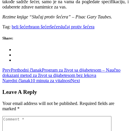
takođe sadrže šećer, samo je na vama da pogledate specifikaciju, i
odaberete zdrave namirnice za vas.
Rezime knjige “Slučaj protiv šećera” – Pisac Gary Taubes.
Tag:
beli šećer
braon šećer
šećer
slučaj protiv šećera
Share:
Prev
Prethodni članak
Program za život sa dijabetesom – Naučno
dokazani metod za život sa dijabetesom bez lekova
Naredni članak
10 minuta za vitalnost
Next
Leave A Reply
Your email address will not be published.
Required fields are
marked
*