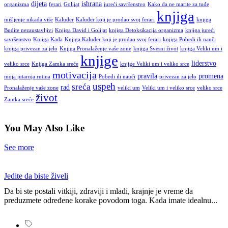
dijeta
ishrana
organizma
ferari
Golijat
jureći savršenstvo
Kako da ne marite za tuđe
knjiga
mišljenje nikada više
Kaluđer
Kaluđer koji je prodao svoj ferari
knjiga
Budite nezaustavljivi
Knjiga David i Golijat
knjiga Detoksikacija organizma
knjiga jureći
savršenstvo
Knjiga Kada
Knjiga Kaluđer koji je prodao svoj ferari
knjiga Pobedi ili nauči
knjiga privezan za jelo
Knjiga Pronalaženje vaše zone
knjiga Svesni život
knjiga Veliki um i
knjige
liderstvo
veliko srce
Knjiga Zamka sreće
knjige Veliki um i veliko srce
motivacija
pravila
promena
moja jutarnja rutina
Pobedi ili nauči
privezan za jelo
uspeh
sreća
rad
Pronalaženje vaše zone
veliki um
Veliki um i veliko srce
veliko srce
život
Zamka sreće
You May Also Like
See more
Jedite da biste živeli
Da bi ste postali vitkiji, zdraviji i mlađi, krajnje je vreme da
preduzmete određene korake povodom toga. Kada imate idealnu...