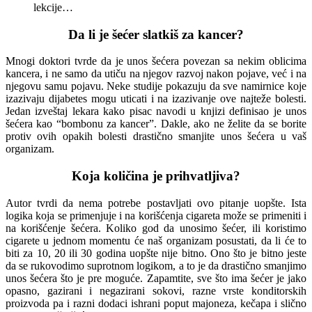
lekcije…
Da li je šećer slatkiš za kancer?
Mnogi doktori tvrde da je unos šećera povezan sa nekim oblicima
kancera, i ne samo da utiču na njegov razvoj nakon pojave, već i na
njegovu samu pojavu. Neke studije pokazuju da sve namirnice koje
izazivaju dijabetes mogu uticati i na izazivanje ove najteže bolesti.
Jedan izveštaj lekara kako pisac navodi u knjizi definisao je unos
šećera kao “bombonu za kancer”. Dakle, ako ne želite da se borite
protiv ovih opakih bolesti drastično smanjite unos šećera u vaš
organizam.
Koja količina je prihvatljiva?
Autor tvrdi da nema potrebe postavljati ovo pitanje uopšte. Ista
logika koja se primenjuje i na korišćenja cigareta može se primeniti i
na korišćenje šećera. Koliko god da unosimo šećer, ili koristimo
cigarete u jednom momentu će naš organizam posustati, da li će to
biti za 10, 20 ili 30 godina uopšte nije bitno. Ono što je bitno jeste
da se rukovodimo suprotnom logikom, a to je da drastično smanjimo
unos šećera što je pre moguće. Zapamtite, sve što ima šećer je jako
opasno, gazirani i negazirani sokovi, razne vrste konditorskih
proizvoda pa i razni dodaci ishrani poput majoneza, kečapa i slično