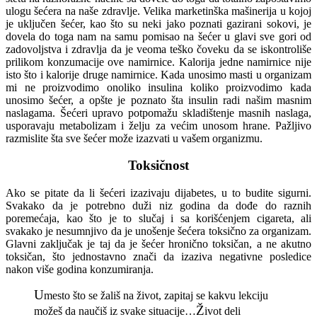
ulogu šećera na naše zdravlje. Velika marketinška mašinerija u kojoj
je uključen šećer, kao što su neki jako poznati gazirani sokovi, je
dovela do toga nam na samu pomisao na šećer u glavi sve gori od
zadovoljstva i zdravlja da je veoma teško čoveku da se iskontroliše
prilikom konzumacije ove namirnice. Kalorija jedne namirnice nije
isto što i kalorije druge namirnice. Kada unosimo masti u organizam
mi ne proizvodimo onoliko insulina koliko proizvodimo kada
unosimo šećer, a opšte je poznato šta insulin radi našim masnim
naslagama. Šećeri upravo potpomažu skladištenje masnih naslaga,
usporavaju metabolizam i želju za većim unosom hrane. Pažljivo
razmislite šta sve šećer može izazvati u vašem organizmu.
Toksičnost
Ako se pitate da li šećeri izazivaju dijabetes, u to budite sigurni.
Svakako da je potrebno duži niz godina da dođe do raznih
poremećaja, kao što je to slučaj i sa korišćenjem cigareta, ali
svakako je nesumnjivo da je unošenje šećera toksično za organizam.
Glavni zaključak je taj da je šećer hronično toksičan, a ne akutno
toksičan, što jednostavno znači da izaziva negativne posledice
nakon više godina konzumiranja.
U
mesto što se žališ na život, zapitaj se kakvu lekciju
Ž
možeš da naučiš iz svake situacije…
ivot deli