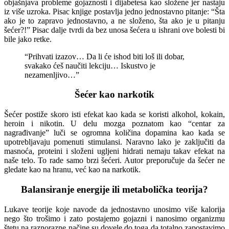
objašnjava probleme gojaznosti i dijabetesa kao složene jer nastaju
iz više uzroka. Pisac knjige postavlja jedno jednostavno pitanje: “Šta
ako je to zapravo jednostavno, a ne složeno, šta ako je u pitanju
šećer?!” Pisac dalje tvrdi da bez unosa šećera u ishrani ove bolesti bi
bile jako retke.
“Prihvati izazov… Da li će ishod biti loš ili dobar,
svakako ćeš naučiti lekciju… Iskustvo je
nezamenljivo…”
Šećer kao narkotik
Šećer postiže skoro isti efekat kao kada se koristi alkohol, kokain,
heroin i nikotin. U delu mozga poznatom kao “centar za
nagrađivanje” luči se ogromna količina dopamina kao kada se
upotrebljavaju pomenuti stimulansi. Naravno lako je zaključiti da
masnoća, proteini i složeni ugljeni hidrati nemaju takav efekat na
naše telo. To rade samo brzi šećeri. Autor preporučuje da šećer ne
gledate kao na hranu, već kao na narkotik.
Balansiranje energije ili metabolička teorija?
Lukave teorije koje navode da jednostavno unosimo više kalorija
nego što trošimo i zato postajemo gojazni i nanosimo organizmu
štetu na raznorazne načine su dovele do toga da totalno zapostavimo