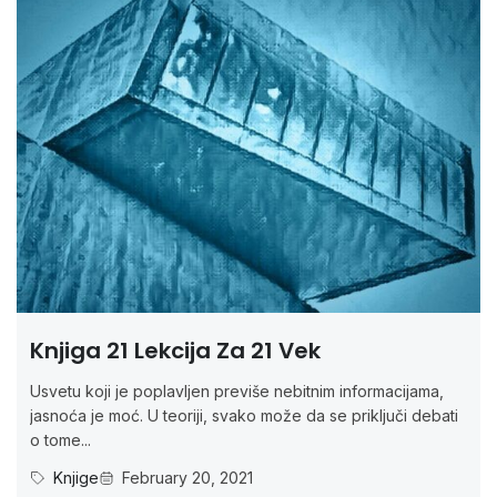
Knjiga 21 Lekcija Za 21 Vek
Usvetu koji je poplavljen previše nebitnim informacijama,
jasnoća je moć. U teoriji, svako može da se priključi debati
o tome...
Knjige
February 20, 2021