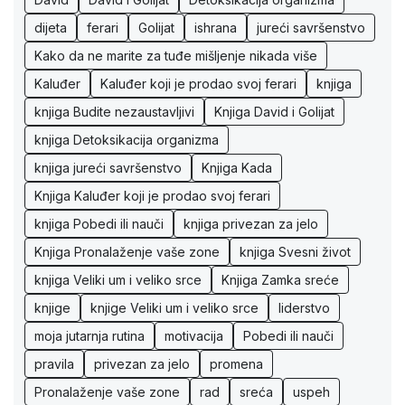
dijeta
ferari
Golijat
ishrana
jureći savršenstvo
Kako da ne marite za tuđe mišljenje nikada više
Kaluđer
Kaluđer koji je prodao svoj ferari
knjiga
knjiga Budite nezaustavljivi
Knjiga David i Golijat
knjiga Detoksikacija organizma
knjiga jureći savršenstvo
Knjiga Kada
Knjiga Kaluđer koji je prodao svoj ferari
knjiga Pobedi ili nauči
knjiga privezan za jelo
Knjiga Pronalaženje vaše zone
knjiga Svesni život
knjiga Veliki um i veliko srce
Knjiga Zamka sreće
knjige
knjige Veliki um i veliko srce
liderstvo
moja jutarnja rutina
motivacija
Pobedi ili nauči
pravila
privezan za jelo
promena
Pronalaženje vaše zone
rad
sreća
uspeh