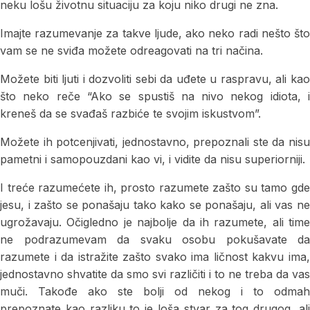
neku lošu životnu situaciju za koju niko drugi ne zna.
Imajte razumevanje za takve ljude, ako neko radi nešto što
vam se ne sviđa možete odreagovati na tri načina.
Možete biti ljuti i dozvoliti sebi da uđete u raspravu, ali kao
što neko reče “Ako se spustiš na nivo nekog idiota, i
kreneš da se svađaš razbiće te svojim iskustvom”.
Možete ih potcenjivati, jednostavno, prepoznali ste da nisu
pametni i samopouzdani kao vi, i vidite da nisu superiorniji.
I treće razumećete ih, prosto razumete zašto su tamo gde
jesu, i zašto se ponašaju tako kako se ponašaju, ali vas ne
ugrožavaju. Očigledno je najbolje da ih razumete, ali time
ne podrazumevam da svaku osobu pokušavate da
razumete i da istražite zašto svako ima ličnost kakvu ima,
jednostavno shvatite da smo svi različiti i to ne treba da vas
muči. Takođe ako ste bolji od nekog i to odmah
prepoznate kao razliku to je loša stvar za tog drugog, ali