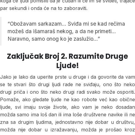
koga će ljudi pomisliti da je čudan ili će im se svideti, trajaće
par sekundi i onda će na to zaboraviti.
“Obožavam sarkazam… Sviđa mi se kad rečima
možeš da išamaraš nekog, a da ne primeti…
Naravno, samo onog ko je zaslužio…”
Zaključak Broj 2. Razumite Druge
Ljude!
Jako je lako da uperite prste u druge i da govorite da vam
se te stvari što drugi ljudi rade ne sviđaju, ono što neko
drugi priča i ono što neko drugi radi svako može osporiti.
Pomaže, ako gledate ljude ne kao robote već kao obične
ljude, svi imaju svoje živote, ako vam je neko dosadan
možda samo ima loš dan ili ima loše društvene navike iIi ne
zna sa drugim ljudima, jednostavno nije dobar u društvu,
možda nije dobar u izražavanju, možda je prošao kroz