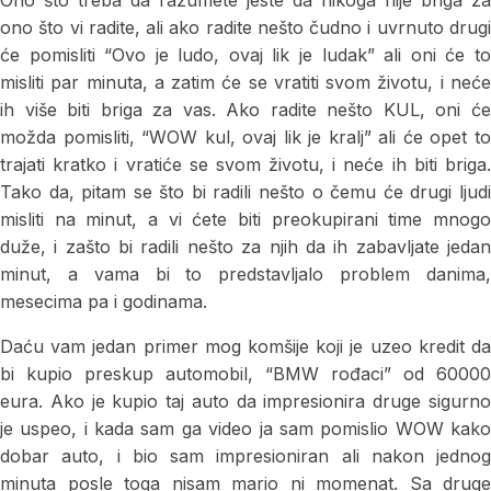
Ono što treba da razumete jeste da nikoga nije briga za
ono što vi radite, ali ako radite nešto čudno i uvrnuto drugi
će pomisliti “Ovo je ludo, ovaj lik je ludak” ali oni će to
misliti par minuta, a zatim će se vratiti svom životu, i neće
ih više biti briga za vas. Ako radite nešto KUL, oni će
možda pomisliti, “WOW kul, ovaj lik je kralj” ali će opet to
trajati kratko i vratiće se svom životu, i neće ih biti briga.
Tako da, pitam se što bi radili nešto o čemu će drugi ljudi
misliti na minut, a vi ćete biti preokupirani time mnogo
duže, i zašto bi radili nešto za njih da ih zabavljate jedan
minut, a vama bi to predstavljalo problem danima,
mesecima pa i godinama.
Daću vam jedan primer mog komšije koji je uzeo kredit da
bi kupio preskup automobil, “BMW rođaci” od 60000
eura. Ako je kupio taj auto da impresionira druge sigurno
je uspeo, i kada sam ga video ja sam pomislio WOW kako
dobar auto, i bio sam impresioniran ali nakon jednog
minuta posle toga nisam mario ni momenat. Sa druge