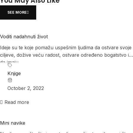
You May Also Like
SEE MORE
Voditi nadahnuti život
Ideje su te koje pomažu uspešnim ljudima da ostvare svoje
ciljeve, dožive veću radost, ostvare određeno bogatstvo i
da imaju...
Knjige
October 2, 2022
Read more
Mini navike