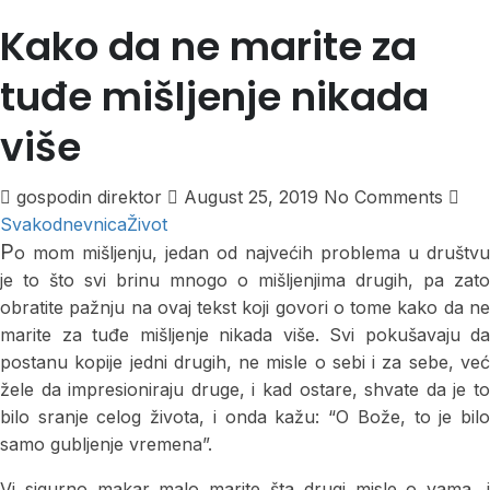
Kako da ne marite za
tuđe mišljenje nikada
više
gospodin direktor
August 25, 2019
No Comments
Svakodnevnica
Život
P
o mom mišljenju, jedan od najvećih problema u društvu
je to što svi brinu mnogo o mišljenjima drugih, pa zato
obratite pažnju na ovaj tekst koji govori o tome kako da ne
marite za tuđe mišljenje nikada više. Svi pokušavaju da
postanu kopije jedni drugih, ne misle o sebi i za sebe, već
žele da impresioniraju druge, i kad ostare, shvate da je to
bilo sranje celog života, i onda kažu: “O Bože, to je bilo
samo gubljenje vremena”.
Vi sigurno makar malo marite šta drugi misle o vama, i