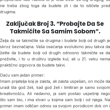
ne treba zbog toga da budete zli i da to ističete pred
drugima.
Zaključak Broj 3. “Probajte Da Se
Takmičite Sa Samim Sobom”.
Želja da se takmičite sa drugima i budete bolji od drugih je
skroz beznačajna. Vaša osećanja evolutivno jesu takva da
želite da budete bolji od drugih odnosno takmičite se da
preživite, i to u društvu izgleda kul, ali u 21. veku nema
praktično izgovora da budete takvi.
Daću vam jedan primer:
Imam prijatelja koji je zaista, ali zaista uspešan, on može da
uradi šta god želi, kad god želi i limitiran je samo svojom
kreativnošću. Ali nedavno, ja sam postao uspešniji nego
što sam bio, i ima stvari u kojima sam bolji i od njega. Na
primer imam odličan odnos sa svojom porodicom dok on i