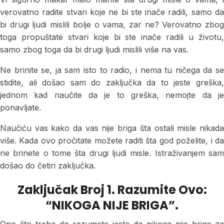
verovatno radite stvari koje ne bi ste inače radili, samo da
bi drugi ljudi mislili bolje o vama, zar ne? Verovatno zbog
toga propuštate stvari koje bi ste inače radili u životu,
samo zbog toga da bi drugi ljudi mislili više na vas.
Ne brinite se, ja sam isto to radio, i nema tu ničega da se
stidite, ali došao sam do zaključka da to jeste greška,
jednom kad naučite da je to greška, nemojte da je
ponavljate.
Naučiću vas kako da vas nije briga šta ostali misle nikada
više. Kada ovo pročitate možete raditi šta god poželite, i da
ne brinete o tome šta drugi ljudi misle. Istraživanjem sam
došao do četiri zaključka.
Zaključak Broj 1. Razumite Ovo:
“NIKOGA NIJE BRIGA”.