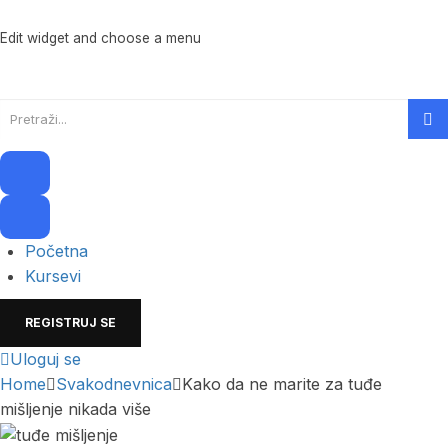
Edit widget and choose a menu
Početna
Kursevi
REGISTRUJ SE
Uloguj se
Home
Svakodnevnica
Kako da ne marite za tuđe
mišljenje nikada više