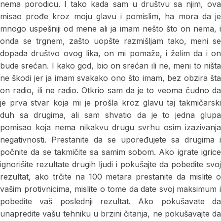
nema porodicu. I tako kada sam u društvu sa njim, ova
misao prođe kroz moju glavu i pomislim, ha mora da je
mnogo uspešniji od mene ali ja imam nešto što on nema, i
onda se trgnem, zašto uopšte razmišljam tako, meni se
dopada društvo ovog lika, on mi pomaže, i želim da i on
bude srećan. I kako god, bio on srećan ili ne, meni to ništa
ne škodi jer ja imam svakako ono što imam, bez obzira šta
on radio, ili ne radio. Otkrio sam da je to veoma čudno da
je prva stvar koja mi je prošla kroz glavu taj takmičarski
duh sa drugima, ali sam shvatio da je to jedna glupa
pomisao koja nema nikakvu drugu svrhu osim izazivanja
negativnosti. Prestanite da se upoređujete sa drugima i
počnite da se takmičite sa samim sobom. Ako igrate igrice
ignorišite rezultate drugih ljudi i pokušajte da pobedite svoj
rezultat, ako trčite na 100 metara prestanite da mislite o
vašim protivnicima, mislite o tome da date svoj maksimum i
pobedite vaš poslednji rezultat. Ako pokušavate da
unapredite vašu tehniku u brzini čitanja, ne pokušavajte da