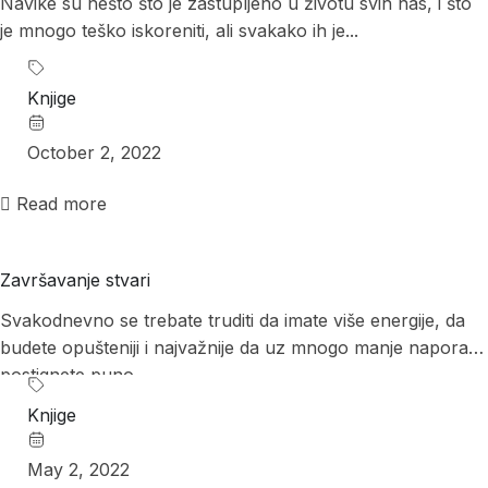
Navike su nešto što je zastupljeno u životu svih nas, i što
je mnogo teško iskoreniti, ali svakako ih je...
Knjige
October 2, 2022
Read more
Završavanje stvari
Svakodnevno se trebate truditi da imate više energije, da
budete opušteniji i najvažnije da uz mnogo manje napora,
postignete puno...
Knjige
May 2, 2022