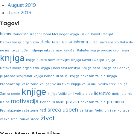
August 2019
June 2019
Tagovi
biznis
Conor McGregor
Conor McGregor knjiga
David
David i Golijat
dijeta
ishrana
Detoksikacija organizma
ferari
Golijat
jureći savršenstvo
Kako da
ne marite za tuđe mišljenje nikada više
Kaluđer
Kaluđer koji je prodao svoj ferari
knjiga
knjiga Budite nezaustavljivi
Knjiga David i Golijat
knjiga
Detoksikacija organizma
knjiga jureći savršenstvo
Knjiga Kada
Knjiga Kaluđer koji
je prodao svoj ferari
knjiga Pobedi ili nauči
knjiga privezan za jelo
Knjiga
Pronalaženje vaše zone
knjiga Svesni život
knjiga Veliki um i veliko srce
Knjiga
knjige
liderstvo
Zamka sreće
knjige Veliki um i veliko srce
moja jutarnja
motivacija
pravila
promena
rutina
Pobedi ili nauči
privezan za jelo
uspeh
sreća
rad
Pronalaženje vaše zone
veliki um
Veliki um i veliko srce
život
veliko srce
Zamka sreće