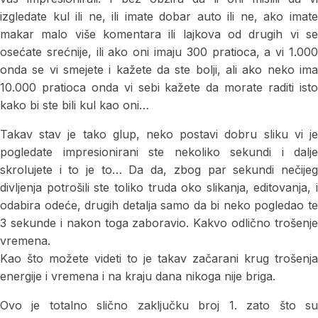
izgledate kul ili ne, ili imate dobar auto ili ne, ako imate
makar malo više komentara ili lajkova od drugih vi se
osećate srećnije, ili ako oni imaju 300 pratioca, a vi 1.000
onda se vi smejete i kažete da ste bolji, ali ako neko ima
10.000 pratioca onda vi sebi kažete da morate raditi isto
kako bi ste bili kul kao oni…
Takav stav je tako glup, neko postavi dobru sliku vi je
pogledate impresionirani ste nekoliko sekundi i dalje
skrolujete i to je to… Da da, zbog par sekundi nečijeg
divljenja potrošili ste toliko truda oko slikanja, editovanja, i
odabira odeće, drugih detalja samo da bi neko pogledao te
3 sekunde i nakon toga zaboravio. Kakvo odlično trošenje
vremena.
Kao što možete videti to je takav začarani krug trošenja
energije i vremena i na kraju dana nikoga nije briga.
Ovo je totalno slično zaključku broj 1. zato što su