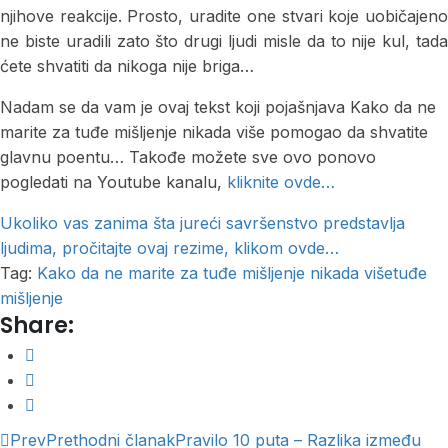
njihove reakcije. Prosto, uradite one stvari koje uobičajeno
ne biste uradili zato što drugi ljudi misle da to nije kul, tada
ćete shvatiti da nikoga nije briga…
Nadam se da vam je ovaj tekst koji pojašnjava Kako da ne
marite za tuđe mišljenje nikada više pomogao da shvatite
glavnu poentu… Takođe možete sve ovo ponovo
pogledati na Youtube kanalu,
kliknite ovde…
Ukoliko vas zanima šta jureći savršenstvo predstavlja
ljudima, pročitajte ovaj rezime, klikom ovde…
Tag:
Kako da ne marite za tuđe mišljenje nikada više
tuđe
mišljenje
Share:
Prev
Prethodni članak
Pravilo 10 puta – Razlika između