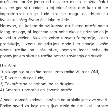
društvene mreže jedno od najvećih mesta, možda čak i
najveće gde vi upadate u taj takmičarski duh kako bi ste
impresionirali druge ljude koji ne mogu da doprinesu
kvalitetu vašeg života čak iako to žele.
Naravno, ne kažem da svi koriste društvene mreže samo
iz tog razloga, ali lagaćete sami sebe ako ne priznate da je
to velika većina. Ako ste zaista u svetu fotografije, video
produkcije, i znate da editujete onda i to znanje i vaše
vreme trošite na vaše slike, nemojte lagati sebe da
postavljanjem slika ne tražite potvrdu sviđanja od drugih.
U suštini,
1) Nikoga nije briga šta radite, zato radite VI, a ne ONI,
2) Razumite druge ljude,
3) Takmičite se sa sobom, ne sa drugima i
4) Smanjite upotrebu društvenih mreža.
A sada, domaći zadatak, počnite da praktikujete ove stvari.
Radite stvari za koje drugi ljudi misle da nisu kul i pratite