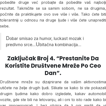
pobedite druge već probajte da pobedite vaš najbolji
rezultat. Takmičite se sa samim sobom, ne sa drugima,
počnite da praktikujete ovo sve više i više. Tako ćete biti
tolerantniji u odnosu na druge ljude i više ćete unaprediti
sebe.
D
obar smisao za humor, luckast mozak i
U
predivno srce…
bitačna kombinacija…
Zaključak Broj 4. “Prestanite Da
Koristite Društvene Mreže Po Ceo
Dan”.
Društvene mreže su dizajnirane da vašim aktivnostima
utičete na želje drugih ljudi. Slikate se kako bi ste pokazali
drugim ljudima kako dobro izgledate, kakav automobil
vozite, gde ste bili na letovanju, ali i oni to isto rade kako bi
vas impresionirali. I bez obzira da li oni mislili da vi