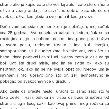
strane ako je kupio zato što voli taj auto i zato što on lično
uživa u vožnji onda je to savršeno dobro, zato što će on
uvek da uživa kad gleda u svoj auto ili kad ga vozi.
Daću vam još jedan primer koji nije uobičajen, moj rođak
ima 28 godina i živi na selu sa babom i dedom, čak ne sa
roditeljima nego sa babom i dedom, ima puno para i uživa
u svom poslu, redovno trenira i ima kul devojku,
samopouzdan je i živi tamo zato što tako voli, zato što su
baba i deda pozitivni i divni ljudi. Njegov moto je ideja da ga
boli uvo šta drugi misle, ako im se sviđa ok, ako su
neutralni ok, ako im se ne sviđa opet ok. Njegov um je
savršen i radi upravo ono što on želi, jednostavno je
pobegao od svakodnevnice u gradu…
Ako želite da uradite nešto, uradite to samo zato što vi
tako želite, i vaša odluka ne treba da bude iznuđena od
strane drugih ljudi, čak i kao ovaj primer mog rođaka za