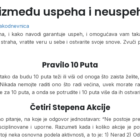
a između uspeha i neuspe
akodnevnica
peha, i kako navodi garantuje uspeh, i omogućava vam taka
traha, vratite veru u sebe i ostvarite svoje snove. Zvuči p
Pravilo 10 Puta
tako da budu 10 puta teži ili viši od onoga što zaista želite
. Nikada nemojte raditi ono što radi većina, uvek morate rad
ve za 10 puta, a onda se potrudite i 10 puta više da ih ostvari
Četiri Stepena Akcije
o pitanje, na koje je odgovor jednostavan: “Ne postoje preč
ciplinovane i uporne. Razumeti kada i koliko akcije je potre
stoji neka osnovna podela aktivnosti, a to je: 1) Nerad 2) 