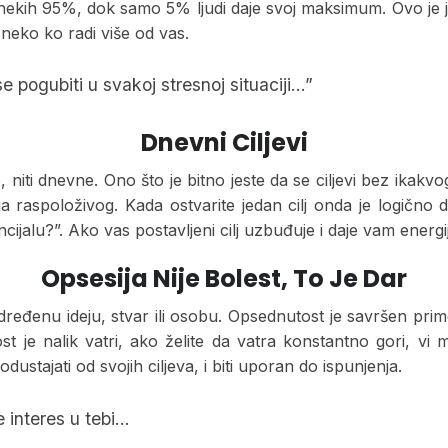
je nekih 95%, dok samo 5% ljudi daje svoj maksimum. Ovo je j
neko ko radi više od vas.
e pogubiti u svakoj stresnoj situaciji…”
Dnevni Ciljevi
je, niti dnevne. Ono što je bitno jeste da se ciljevi bez ika
ga raspoloživog. Kada ostvarite jedan cilj onda je logično 
otencijalu?”. Ako vas postavljeni cilj uzbuđuje i daje vam ene
Opsesija Nije Bolest, To Je Dar
eđenu ideju, stvar ili osobu. Opsednutost je savršen primer
t je nalik vatri, ako želite da vatra konstantno gori, vi mo
ustajati od svojih ciljeva, i biti uporan do ispunjenja.
 interes u tebi…