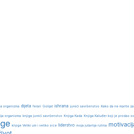
dijeta
ishrana
ja organizma
ferari
Golijat
jureći savršenstvo
Kako da ne marite za
ija organizma
knjiga jureći savršenstvo
Knjiga Kada
Knjiga Kaluđer koji je prodao sv
ige
motivacij
liderstvo
knjige Veliki um i veliko srce
moja jutarnja rutina
život