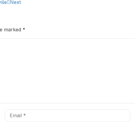
više
Next
are marked
*