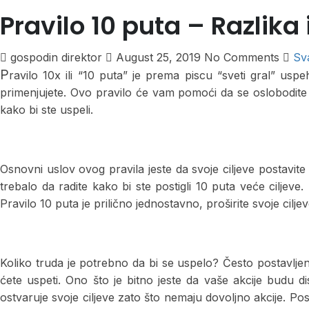
Pravilo 10 puta – Razlik
gospodin direktor
August 25, 2019
No Comments
Sv
P
ravilo 10x ili “10 puta” je prema piscu “sveti gral” us
primenjujete. Ovo pravilo će vam pomoći da se oslobodite s
kako bi ste uspeli.
Osnovni uslov ovog pravila jeste da svoje ciljeve postavite 
trebalo da radite kako bi ste postigli 10 puta veće ciljeve
Pravilo 10 puta je prilično jednostavno, proširite svoje cilje
Koliko truda je potrebno da bi se uspelo? Često postavljen
ćete uspeti. Ono što je bitno jeste da vaše akcije budu dis
ostvaruje svoje ciljeve zato što nemaju dovoljno akcije. Po