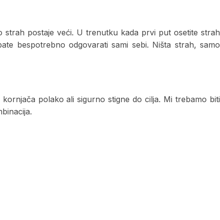
trah postaje veći. U trenutku kada prvi put osetite strah
rebate bespotrebno odgovarati sami sebi. Ništa strah, samo
kornjača polako ali sigurno stigne do cilja. Mi trebamo biti
binacija.