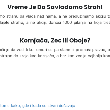
Vreme Je Da Savladamo Strah!
mo strahu da vlada nad nama, a ne preduzimamo akciju to s
dajete strahu, a ne akciji, donosi 1000 pitanja na koja t
Kornjača, Zec Ili Oboje?
činje da vodi trku, umori se pa stane ili promaši pravac, a 
 istrajan do kraja kao kornjača, a brz kao zec je najbolja kom
tome kako, gde i kada se stvari dešavaju