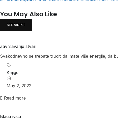
veliki um
Veliki um i veliko srce
veliko srce
Zamka sreće
You May Also Like
SEE MORE
Završavanje stvari
Svakodnevno se trebate truditi da imate više energije, da b
Knjige
May 2, 2022
Read more
Blaga ivica