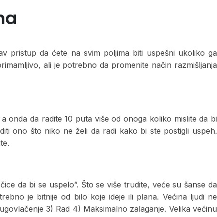
ha
v pristup da ćete na svim poljima biti uspešni ukoliko ga
rimamljivo, ali je potrebno da promenite način razmišljanja
, a onda da radite 10 puta više od onoga koliko mislite da bi
iti ono što niko ne želi da radi kako bi ste postigli uspeh.
te.
ice da bi se uspelo”. Što se više trudite, veće su šanse da
bno je bitnije od bilo koje ideje ili plana. Većina ljudi ne
Odugovlačenje 3) Rad 4) Maksimalno zalaganje. Velika većinu