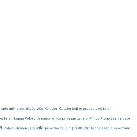
 tuđe mišljenje nikada više
Kaluđer
Kaluđer koji je prodao svoj ferari
oj ferari
knjiga Pobedi ili nauči
knjiga privezan za jelo
Knjiga Pronalaženje vaše
a
pravila
promena
Pobedi ili nauči
privezan za jelo
Pronalaženje vaše zone