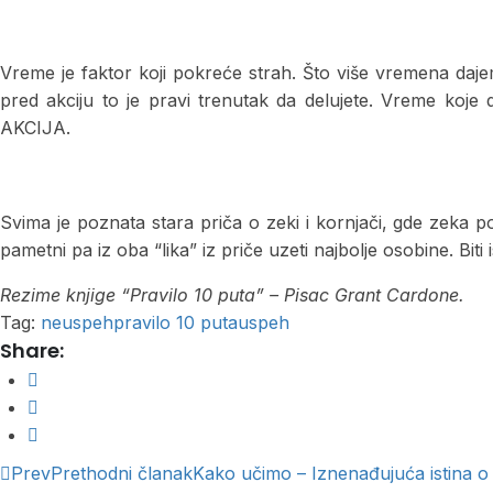
Vreme je faktor koji pokreće strah. Što više vremena daje
pred akciju to je pravi trenutak da delujete. Vreme koje 
AKCIJA.
Svima je poznata stara priča o zeki i kornjači, gde zeka po
pametni pa iz oba “lika” iz priče uzeti najbolje osobine. Biti
Rezime knjige “Pravilo 10 puta” – Pisac Grant Cardone.
Tag:
neuspeh
pravilo 10 puta
uspeh
Share:
Prev
Prethodni članak
Kako učimo – Iznenađujuća istina o 