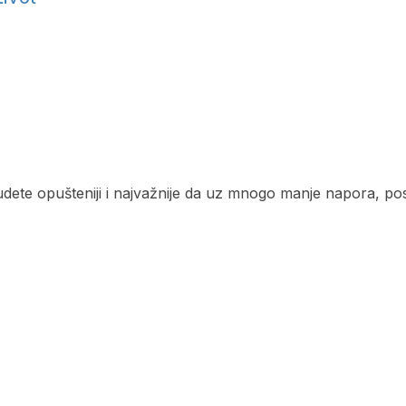
udete opušteniji i najvažnije da uz mnogo manje napora, pos