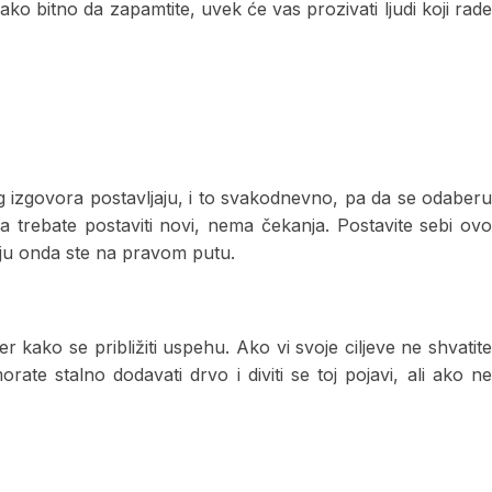
ako bitno da zapamtite, uvek će vas prozivati ljudi koji rade
kvog izgovora postavljaju, i to svakodnevno, pa da se odaberu
da trebate postaviti novi, nema čekanja. Postavite sebi ovo
rgiju onda ste na pravom putu.
 kako se približiti uspehu. Ako vi svoje ciljeve ne shvatite
rate stalno dodavati drvo i diviti se toj pojavi, ali ako ne