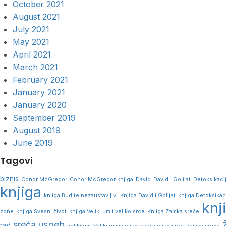
October 2021
August 2021
July 2021
May 2021
April 2021
March 2021
February 2021
January 2021
January 2020
September 2019
August 2019
June 2019
Tagovi
biznis
Conor McGregor
Conor McGregor knjiga
David
David i Golijat
Detoksikaci
knjiga
knjiga Budite nezaustavljivi
Knjiga David i Golijat
knjiga Detoksikac
knj
zone
knjiga Svesni život
knjiga Veliki um i veliko srce
Knjiga Zamka sreće
uspeh
sreća
rad