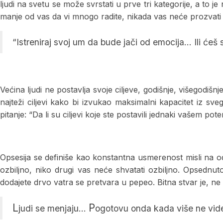
ljudi na svetu se može svrstati u prve tri kategorije, a to 
manje od vas da vi mnogo radite, nikada vas neće prozvati 
“Istreniraj svoj um da bude jači od emocija… Ili ćeš s
Većina ljudi ne postavlja svoje ciljeve, godišnje, višegodišn
najteži ciljevi kako bi izvukao maksimalni kapacitet iz sve
pitanje: “Da li su ciljevi koje ste postavili jednaki vašem p
Opsesija se definiše kao konstantna usmerenost misli na odr
ozbiljno, niko drugi vas neće shvatati ozbiljno. Opsednutos
dodajete drvo vatra se pretvara u pepeo. Bitna stvar je, ne od
L
P
judi se menjaju…
ogotovu onda kada više ne vide