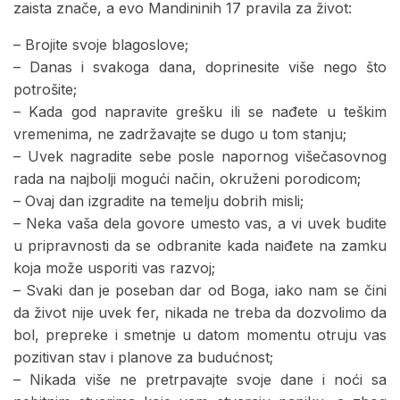
zaista znače, a evo Mandininih 17 pravila za život:
– Brojite svoje blagoslove;
– Danas i svakoga dana, doprinesite više nego što
potrošite;
– Kada god napravite grešku ili se nađete u teškim
vremenima, ne zadržavajte se dugo u tom stanju;
– Uvek nagradite sebe posle napornog višečasovnog
rada na najbolji mogući način, okruženi porodicom;
– Ovaj dan izgradite na temelju dobrih misli;
– Neka vaša dela govore umesto vas, a vi uvek budite
u pripravnosti da se odbranite kada naiđete na zamku
koja može usporiti vas razvoj;
– Svaki dan je poseban dar od Boga, iako nam se čini
da život nije uvek fer, nikada ne treba da dozvolimo da
bol, prepreke i smetnje u datom momentu otruju vas
pozitivan stav i planove za budućnost;
– Nikada više ne pretrpavajte svoje dane i noći sa