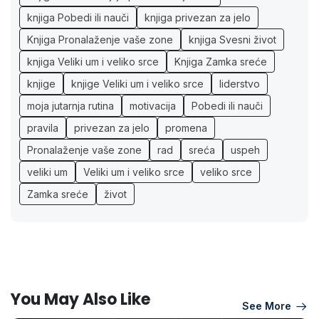
knjiga Pobedi ili nauči
knjiga privezan za jelo
Knjiga Pronalaženje vaše zone
knjiga Svesni život
knjiga Veliki um i veliko srce
Knjiga Zamka sreće
knjige
knjige Veliki um i veliko srce
liderstvo
moja jutarnja rutina
motivacija
Pobedi ili nauči
pravila
privezan za jelo
promena
Pronalaženje vaše zone
rad
sreća
uspeh
veliki um
Veliki um i veliko srce
veliko srce
Zamka sreće
život
You May Also Like
See More