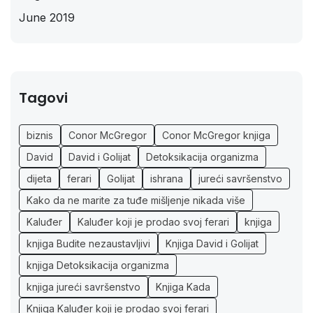
June 2019
Tagovi
biznis
Conor McGregor
Conor McGregor knjiga
David
David i Golijat
Detoksikacija organizma
dijeta
ferari
Golijat
ishrana
jureći savršenstvo
Kako da ne marite za tuđe mišljenje nikada više
Kaluđer
Kaluđer koji je prodao svoj ferari
knjiga
knjiga Budite nezaustavljivi
Knjiga David i Golijat
knjiga Detoksikacija organizma
knjiga jureći savršenstvo
Knjiga Kada
Knjiga Kaluđer koji je prodao svoj ferari