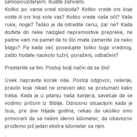
samopouzdanjem. Budite zahvalni.
Koliko po vama vredi sloboda? Koliko vrede oni koje
volite ili oni koji vole vas? Koliko vrede vaše oči? Vaše
ruke, noge? Teško je da odredite cenu, zar ne? Kada
dođete do neke naizgled nepremostive prepreke, ne
padne vam na pamet da to što imate zamenite za neko
blago? Pa kada već posedujete toliko toga vrednog,
zašto hodate naokolo tužni, poraženi, odbačeni?
Prestanite sa tim. Postoji bolji način da se živi!
Uvek napravite korak više. Postoji odgovor, rešenje,
pravilo koje nikad ne izneveri ako se protumači kako
treba. Kada je u pitanju naša karijera, savetuje da se
vodimo pričom iz Biblije. Odnosno situacijom kada je
Isus, pre dve hiljade godina, rekao da ukoliko smo
primorani da sa nekim idemo kilometar, da obavezno
prođemo još jedan ekstra kilometar sa njim.