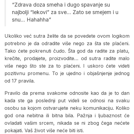
“Zdrava doza smeha i dugo spavanje su
najbolji “lekovi” za sve… Zato se smejem i u
snu… Hahahha”
Ukoliko već sutra želite da se povedete ovom logikom
potrebno je da odradite više nego za šta ste plaćeni.
Tako ćete pokrenuti čudo. Šta god da radite za platu,
krečite, prodajete, proizvodite… od sutra radite malo
više nego što ste za to plaćeni. I uskoro ćete videti
pozitivnu promenu. To je ujedno i objašnjenje jednog
od 17 pravila.
Pravilo da prema svakome odnosite kao da je to dan
kada ste ga poslednji put videli se odnosi na svaku
osobu sa kojom ostvarujete neku komunikaciju. Koliko
god ona nebitna ili bitna bila. Pažnja i ljubaznost će
ovladati vašim srcem, nikada se ni zbog čega nećete
pokajati. Vaš život više neće biti isti.