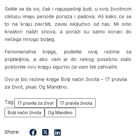
Setite se da svi, čak i najuspešniji ljudi, u svoj životnom
ciklusu imaju periode poraza i padova. Ali kako će se
to na kraju završiti, zavisi isključivo od nas. Mi smo
kreatori naših snova, a porazi su samo koraci do
nečega mnogo boljeg.
Fenomenalna knjiga, podelite ovaj rezime sa
prijateljima, a ako vam je do nekog posebno stalo
poklonite ovu knjigu sigurno će vam biti zahvalni.
Ovo je bio rezime knjige Bolji način života – 17 pravila
za život, pisac Og Mandino.
Tag:
17 pravila za život
17 pravila života
Bolji način života
Og Mandino
Share: