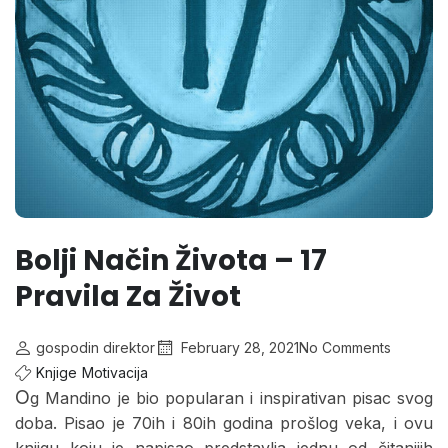
Bolji Način Života – 17
Pravila Za Život
gospodin direktor
February 28, 2021
No Comments
Knjige
Motivacija
O
g Mandino je bio popularan i inspirativan pisac svog
doba. Pisao je 70ih i 80ih godina prošlog veka, i ovu
knjigu koju je napisao predstavlja jednu od čitanijih