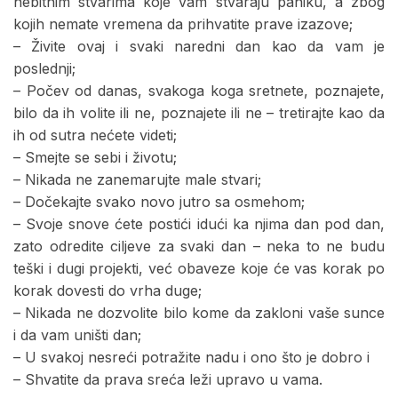
nebitnim stvarima koje vam stvaraju paniku, a zbog
kojih nemate vremena da prihvatite prave izazove;
– Živite ovaj i svaki naredni dan kao da vam je
poslednji;
– Počev od danas, svakoga koga sretnete, poznajete,
bilo da ih volite ili ne, poznajete ili ne – tretirajte kao da
ih od sutra nećete videti;
– Smejte se sebi i životu;
– Nikada ne zanemarujte male stvari;
– Dočekajte svako novo jutro sa osmehom;
– Svoje snove ćete postići idući ka njima dan pod dan,
zato odredite ciljeve za svaki dan – neka to ne budu
teški i dugi projekti, već obaveze koje će vas korak po
korak dovesti do vrha duge;
– Nikada ne dozvolite bilo kome da zakloni vaše sunce
i da vam uništi dan;
– U svakoj nesreći potražite nadu i ono što je dobro i
– Shvatite da prava sreća leži upravo u vama.