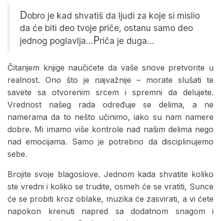
D
obro je kad shvatiš da ljudi za koje si mislio
da će biti deo tvoje priče, ostanu samo deo
P
jednog poglavlja…
riča je duga…
Čitanjem knjige naučićete da vaše snove pretvorite u
realnost. Ono što je najvažnije – morate slušati te
savete sa otvorenim srcem i spremni da delujete.
Vrednost našeg rada određuje se delima, a ne
namerama da to nešto učinimo, iako su nam namere
dobre. Mi imamo više kontrole nad našim delima nego
nad emocijama. Samo je potrebno da disciplinujemo
sebe.
Brojite svoje blagoslove. Jednom kada shvatite koliko
ste vredni i koliko se trudite, osmeh će se vratiti, Sunce
će se probiti kroz oblake, muzika će zasvirati, a vi ćete
napokon krenuti napred sa dodatnom snagom i