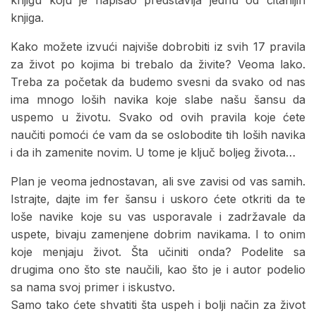
knjiga.
Kako možete izvući najviše dobrobiti iz svih 17 pravila
za život po kojima bi trebalo da živite? Veoma lako.
Treba za početak da budemo svesni da svako od nas
ima mnogo loših navika koje slabe našu šansu da
uspemo u životu. Svako od ovih pravila koje ćete
naučiti pomoći će vam da se oslobodite tih loših navika
i da ih zamenite novim. U tome je ključ boljeg života…
Plan je veoma jednostavan, ali sve zavisi od vas samih.
Istrajte, dajte im fer šansu i uskoro ćete otkriti da te
loše navike koje su vas usporavale i zadržavale da
uspete, bivaju zamenjene dobrim navikama. I to onim
koje menjaju život. Šta učiniti onda? Podelite sa
drugima ono što ste naučili, kao što je i autor podelio
sa nama svoj primer i iskustvo.
Samo tako ćete shvatiti šta uspeh i bolji način za život