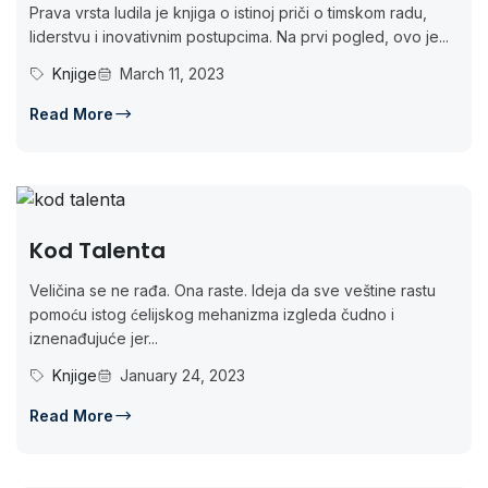
Prava vrsta ludila je knjiga o istinoj priči o timskom radu,
liderstvu i inovativnim postupcima. Na prvi pogled, ovo je...
Knjige
March 11, 2023
Read More
Kod Talenta
Veličina se ne rađa. Ona raste. Ideja da sve veštine rastu
pomoću istog ćelijskog mehanizma izgleda čudno i
iznenađujuće jer...
Knjige
January 24, 2023
Read More